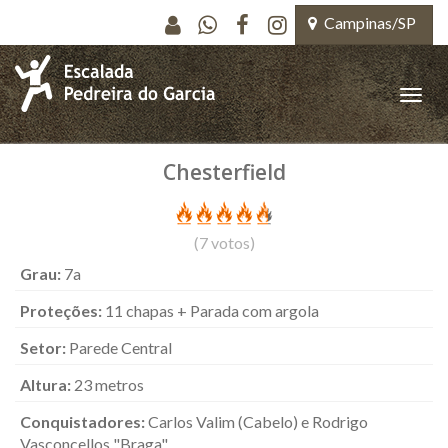
Pular para o conteúdo principal
Campinas/SP
Toggle
naviga
Chesterfield
(
7
votos)
Grau:
7a
Proteções:
11 chapas + Parada com argola
Setor:
Parede Central
Altura:
23 metros
Conquistadores:
Carlos Valim (Cabelo) e Rodrigo
Vasconcellos "Braga"