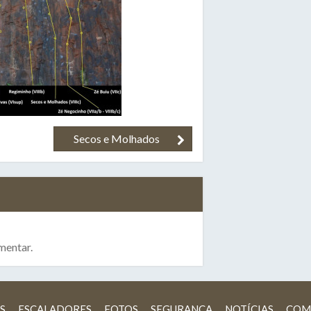
Secos e Molhados
mentar.
S
ESCALADORES
FOTOS
SEGURANÇA
NOTÍCIAS
COM