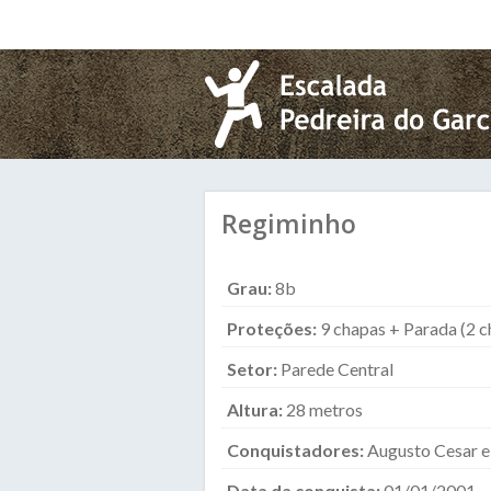
Pular para o conteúdo principal
Regiminho
Grau:
8b
Proteções:
9 chapas + Parada (2 c
Setor:
Parede Central
Altura:
28 metros
Conquistadores:
Augusto Cesar e 
Data da conquista:
01/01/2001