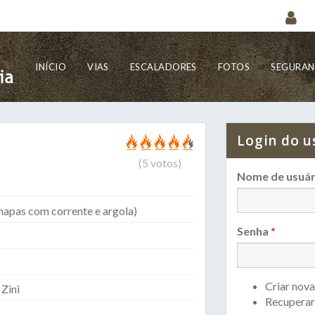
INÍCIO
VIAS
ESCALADORES
FOTOS
SEGURA
Login do u
(
5
votos)
Nome de usuár
hapas com corrente e argola)
Senha
*
Criar nova
Zini
Recuperar