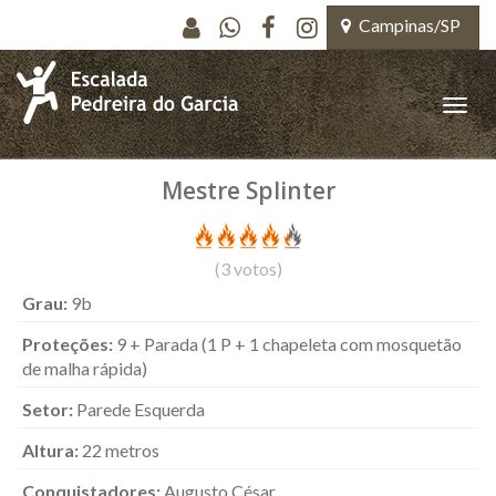
Pular para o conteúdo principal
Campinas/SP
Toggle
naviga
Mestre Splinter
(
3
votos)
Grau:
9b
Proteções:
9 + Parada (1 P + 1 chapeleta com mosquetão
de malha rápida)
Setor:
Parede Esquerda
Altura:
22 metros
Conquistadores:
Augusto César