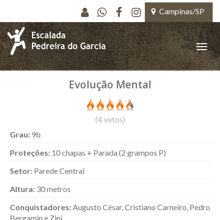
Pular para o conteúdo principal
Campinas/SP
Toggle
naviga
Evolução Mental
(
4
votos)
Grau:
9b
Proteções:
10 chapas + Parada (2 grampos P)
Setor:
Parede Central
Altura:
30 metros
Conquistadores:
Augusto César, Cristiano Carneiro, Pedro
Bergamin e Zini