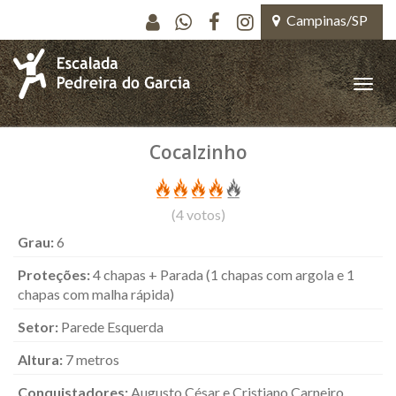
Pular para o conteúdo principal
Campinas/SP
Toggle
naviga
Cocalzinho
(
4
votos)
Grau:
6
Proteções:
4 chapas + Parada (1 chapas com argola e 1
chapas com malha rápida)
Setor:
Parede Esquerda
Altura:
7 metros
Conquistadores:
Augusto César e Cristiano Carneiro