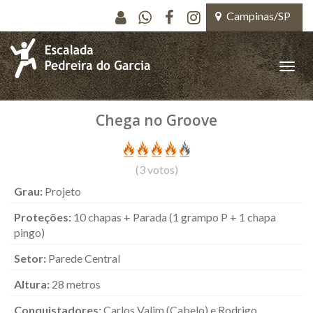
Pular para o conteúdo principal
Campinas/SP
Toggle
naviga
Chega no Groove
(
3
votos)
Grau:
Projeto
Proteções:
10 chapas + Parada (1 grampo P + 1 chapa
pingo)
Setor:
Parede Central
Altura:
28 metros
Conquistadores:
Carlos Valim (Cabelo) e Rodrigo