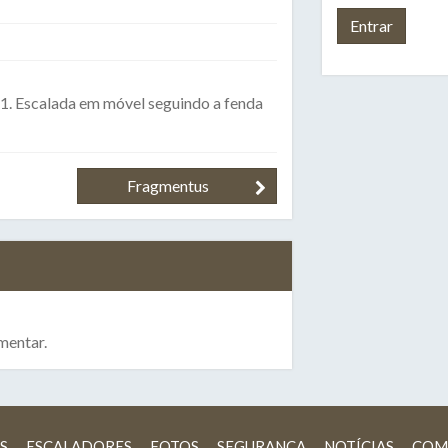
M 1. Escalada em móvel seguindo a fenda
Fragmentus
mentar.
S
ESCALADORES
FOTOS
SEGURANÇA
NOTÍCIAS
COM