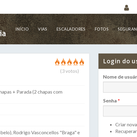
INÍCIO
VIAS
ESCALADORES
FOTOS
SEGURA
Login do u
(
3
votos)
Nome de usuár
hapas + Parada (2 chapas com
Senha
*
Criar nova
Recuperar
belo), Rodrigo Vasconcellos "Braga" e