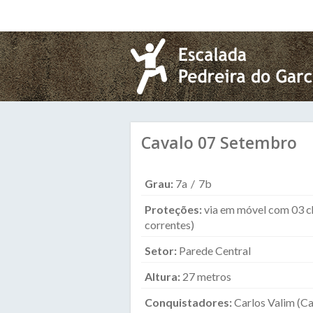
Pular para o conteúdo principal
Cavalo 07 Setembro
Grau:
7a
7b
Proteções:
via em móvel com 03 c
correntes)
Setor:
Parede Central
Altura:
27 metros
Conquistadores:
Carlos Valim (Ca