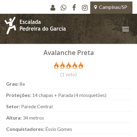
Pular para o conteúdo principal
Campinas/SP
Toggle
naviga
Avalanche Preta
(
1
voto)
Grau:
8a
Proteções:
14 chapas + Parada (4 mosquetões)
Setor:
Parede Central
Altura:
34 metros
Conquistadores:
Éssio Gomes