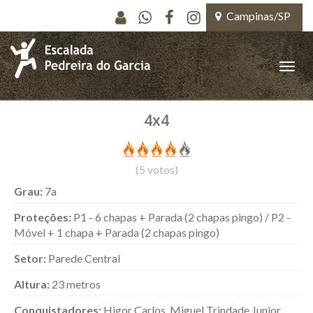
Pular para o conteúdo principal
Campinas/SP
Toggle
naviga
4x4
(
5
votos)
Grau:
7a
Proteções:
P1 - 6 chapas + Parada (2 chapas pingo) / P2 -
Móvel + 1 chapa + Parada (2 chapas pingo)
Setor:
Parede Central
Altura:
23 metros
Conquistadores:
Higor Carlos, Miguel Trindade Junior,