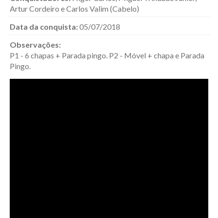
Artur Cordeiro e Carlos Valim (Cabelo)
Data da conquista:
05/07/2018
Observações:
P1 - 6 chapas + Parada pingo. P2 - Móvel + chapa e Parada
Pingo.
Pedreira do Garcia - Campinas/SP, fenda,
escalada em móvel, Carlão (Cabelo), First
Ascent